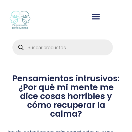
Ir
al
contenido
Búsqueda
de
productos
Pensamientos intrusivos:
¿Por qué mi mente me
dice cosas horribles y
cómo recuperar la
calma?
Uno de los fenómenos más angustiantes que una